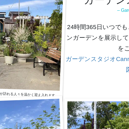
– Gar
24時間365日いつ
ンガーデンを展示して
を
ガーデンスタジオCan
が訪れる人々を温かく迎え入れます。