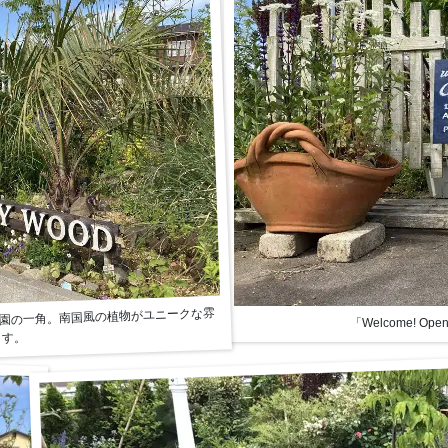
る庭園の一角。南国風の植物がユニークな雰
「Welcome! 
ます。