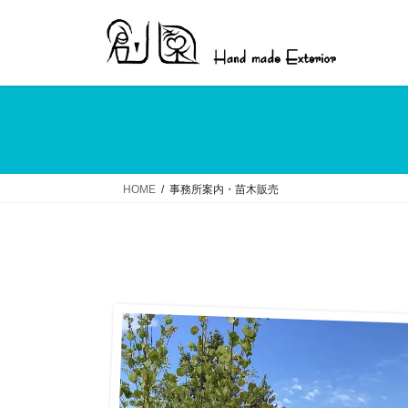
コ
ナ
ン
ビ
テ
ゲ
ン
ー
ツ
シ
へ
ョ
ス
ン
キ
に
ッ
移
HOME
事務所案内・苗木販売
プ
動